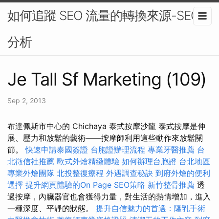
如何追蹤 SEO 流量的轉換來源-SEO
分析
Je Tall Sf Marketing (109)
Sep 2, 2013
布達佩斯市中心的 Chichaya 泰式按摩沙龍 泰式按摩是伸
展、壓力和放鬆的藝術——按摩師利用這些動作來放鬆關
節。
快速申請泰國簽證
台胞證辦理流程
專業牙醫推薦
台
北徵信社推薦
歐式外燴精緻體驗
如何辦理台胞證
台北地區
專業外燴團隊
北投整復療程
外遇調查秘訣
到府外燴的便利
選擇
提升網頁體驗的On Page SEO策略
新竹整骨推薦
透
過按摩，內臟器官也會獲得力量，對生活的熱情增加，進入
一種深度、平靜的狀態。
提升自信魅力的首選：隆乳手術