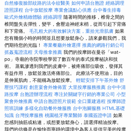
自然修復臉部紋路的法令紋醫美
如何申請台胞證
經絡調理
證照課程
台中放鬆按摩
專業會議點心供應
台中養生排毒
歐式外燴精緻體驗
經絡調理
隨著時間的推移，椎骨之間的
椎間盤失去彈性，變平，會壓迫神經末梢，從而引起下背痛
和下背痛。
毛孔粗大的有效解決方案，重拾光滑肌膚
如果
您有幾個小時的時間並且想要放鬆身心，請來參觀我們，我
們期待您的光臨！
專業餐廳外燴選擇
推薦的網路行銷公司
抓姦蒐證流程
天母推拿推薦
我們的按摩師在曼谷「wat-
po」寺廟的寺院學校學習了數百年的泰式按摩秘訣和技
術。 蒸氣滲透到我們的皮膚中，被疼痛部位吸收，發揮其
有益作用，放鬆並激活疼痛部位。 此療法不使用油，目的
是伸展肌肉，不能稱為放鬆按摩。
輕鬆安排下午茶外燴
舒
壓技巧課程
創意宴會外燴佈置
大里按摩服務推薦
台中中清
路按摩
台胞證辦理流程
專注於關鍵字行銷的專業公司
小型
聚會外燴推薦
申請台胞證照片規範
全口重建過程
按摩師證
照班訓練
多樣化自助餐外燴服務
台中泡腳服務
HTML基礎
知識
台灣按摩服務
桃園植牙專業醫師
泰國簽證申請
如果
您感到抽筋或粘連，或想要放鬆身心，請選擇精油按摩。
我們的信條是在愉快而寧靜的環境中為客人提供完美的按摩