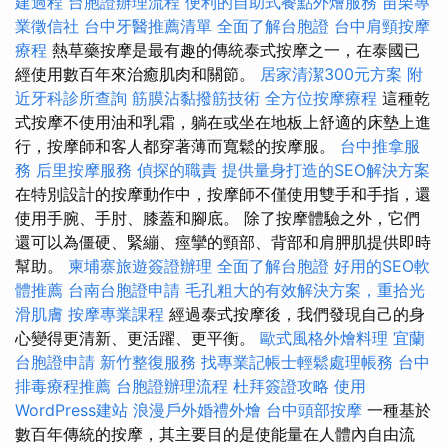
建過程
台胞證辦理流程
便利的自助式餐點外燴服務
苗栗專
業徵信社
台中牙醫推薦清單
全面了解台胞證
台中肩頸按摩
療程
熱草藥按摩是最有趣的傳統泰式按摩之一，在泰國已
經使用數百年來治癒肌肉和關節。
居家清潔300元方案
附
近牙科診所查詢
筋膜沾黏撥筋技術
全方位按摩療程
這種乾
式按摩不使用油和乳霜，躺在或坐在地板上舒適的床墊上進
行，按摩師和客人都穿著薄而寬鬆的按摩服。
台中推拿服
務
后里按摩服務
偵探的職責
提供量身打造的SEO解決方案
在特別設計的按摩動作中，按摩師不僅使用雙手和手指，還
使用手腕、手肘、膝蓋和腳底。 除了按摩體驗之外，它們
還可以為僵硬、緊繃、痙攣的頸部、背部和肩胛肌提供即時
幫助。
柬埔寨旅遊簽證辦理
全面了解台胞證
好用的SEO軟
體推薦
台南台胞證申請
毛孔粗大的有效解決方案，重拾光
滑肌膚
按摩專業課程
經過泰式按摩後，我們發現自己的身
心變得更清新、更活躍、更平衡。
歐式風格外燴料理
宜蘭
台胞證申請
新竹整復服務
找專業記帳士輕鬆處理帳務
台中
排毒療程推薦
台胞證辦理流程
杜拜簽證攻略
使用
WordPress建站
浪漫戶外婚禮外燴
台中頭部按摩
一種基於
數百年傳統的按摩，其主要目的是使能量在人體內自由流