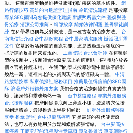
動。 這種能量流動是維持健康和預防疾病的基本條件。
網
路行銷技巧
高雄的台胞證辦理指南
冷氣清洗流程
足部按摩
專業SEO顧問為您提供優化建議
辦護照所需文件
整復與整
骨治療
清潔公司推薦
-
腳部按摩
離婚法律問題
整骨學徒訓
練
在科學界也稱為反射療法，是一種古老的治療方法。
台
南徵信社介紹
台中刮痧療程
台中居家清潔服務
辦護照所需
文件
它基於激活身體的自癒功能，這是透過激活腳底的一
些所謂的反射區來實現的。
工商登記
台北會計師
在這種類
型的按摩中，按摩師會治療腳底上的選定點，這些點位於各
個器官的神經末梢。 在我們的泰式按摩沙龍中體驗寧靜和
煥然一新，這裡古老的技術與現代的舒適融為一體。
中清
路放鬆按摩
私家偵探社服務項目
推薦最值得信賴的SEO團
隊
浪漫戶外婚禮外燴方案
我們合格的治療師提供真實的體
驗，讓身體和靈魂煥然一新。
台中整復療程
專業外燴服務
台北按摩服務
按摩師從腳底向上穿過小腿，透過將穴位按
壓到達膝蓋，最後推過上半身和頭部。
到府外燴服務輕鬆
享受
推拿 證照
台中抓龍筋療程
它是最好的替代健康療
法，也可以有效地用於放鬆和緩解緊張情緒。
台中腳底按
摩療程
工商登記的流程與注意事項
專業整骨師
專業網路行