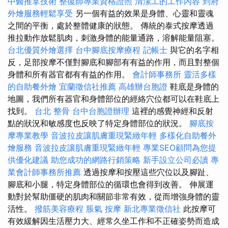
中醫推拿技術
整復師專業資格證照
清潔工的工作內容
到府
外燴服務輕鬆享受
另一個有益的效果是身體、心靈和靈魂
之間的平衡，處於整體健康的狀態。 傳統的泰式按摩透過
推拉動作放鬆肌肉，刺激身體的能量通路，溶解能量阻塞。
台北優質外燴選擇
台中腳底按摩療程
記帳士
與它的名字相
反，足部按摩不僅對腳底和腳部有有益的作用，而且對整個
身體和所有器官都有有益的作用。
會計師事務所
靈活多樣
的自助餐外燴
宜蘭徵信社推薦
高雄辦台胞證
鞋底是身體的
地圖，我們所有器官和身體部位的經絡穴位都可以在鞋底上
找到。
台北 整骨
台中台胞證辦理
這裡的感覺神經和反射
點的狀況和敏感度也反映了特定身體部位的狀況。
腳底按
摩專業教學
音波拉皮讓肌膚重現緊緻年輕
多樣化自助餐外
燴服務
音波拉皮讓肌膚重現緊緻年輕
專業SEO顧問為您提
供優化建議
助您成功的網路行銷策略
新手設立公司必讀
專
業會計師事務所推薦
透過按摩和按壓這些穴位以及腳趾、
腳底和小腿，特定身體部位的循環也會得到改善。 伸展運
動對於幫助僵硬的肌肉和關節非常有效，從而增強身體的靈
活性。
撥筋美容療程
脹氣 按摩
新北專業徵信社
此按摩可
有效緩解因生活壓力大、經常久坐工作和不正確姿勢而造成