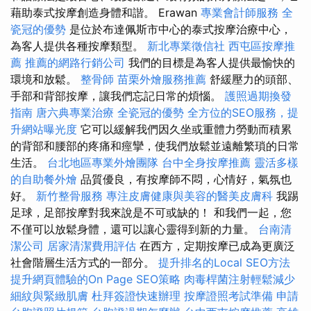
藉助泰式按摩創造身體和諧。 Erawan
專業會計師服務
全
瓷冠的優勢
是位於布達佩斯市中心的泰式按摩治療中心，
為客人提供各種按摩類型。
新北專業徵信社
西屯區按摩推
薦
推薦的網路行銷公司
我們的目標是為客人提供最愉快的
環境和放鬆。
整骨師
苗栗外燴服務推薦
舒緩壓力的頭部、
手部和背部按摩，讓我們忘記日常的煩惱。
護照過期換發
指南
唐六典專業治療
全瓷冠的優勢
全方位的SEO服務，提
升網站曝光度
它可以緩解我們因久坐或重體力勞動而積累
的背部和腰部的疼痛和痙攣，使我們放鬆並遠離繁瑣的日常
生活。
台北地區專業外燴團隊
台中全身按摩推薦
靈活多樣
的自助餐外燴
品質優良，有按摩師不悶，心情好，氣氛也
好。
新竹整骨服務
專注皮膚健康與美容的醫美皮膚科
我踢
足球，足部按摩對我來說是不可或缺的！ 和我們一起，您
不僅可以放鬆身體，還可以讓心靈得到新的力量。
台南清
潔公司
居家清潔費用評估
在西方，定期按摩已成為更廣泛
社會階層生活方式的一部分。
提升排名的Local SEO方法
提升網頁體驗的On Page SEO策略
肉毒桿菌注射輕鬆減少
細紋與緊緻肌膚
杜拜簽證快速辦理
按摩證照考試準備
申請