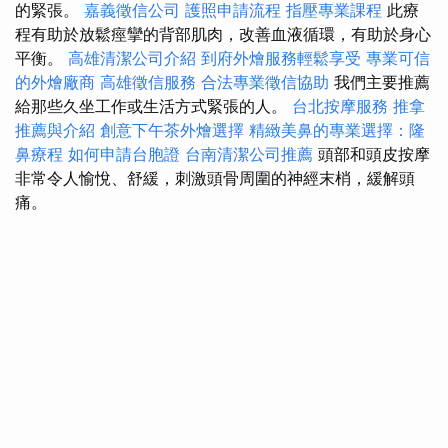
的緊張。
嘉義徵信公司
護照申請流程
指壓專業課程
此療
程有助於放鬆痙攣的背部肌肉，改善血液循環，有助於身心
平衡。
高雄清潔公司介紹
到府外燴服務輕鬆享受
專業可信
的外燴廠商
高雄徵信服務
合法專業徵信協助
我們主要推薦
給那些久坐工作或生活方式緊張的人。
台北按摩服務
推拿
推薦與介紹
創意下午茶外燴選擇
精緻美鼻的專業選擇：隆
鼻療程
如何申請台胞證
台南清潔公司推薦
頭部和頭皮按摩
非常令人愉悅、舒緩，刺激頭骨周圍的神經末梢，緩解頭
痛。