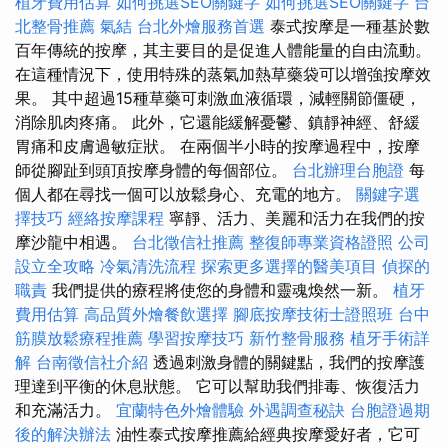
植牙費用估算
如何挑選SEO關鍵字
如何挑選SEO關鍵字
台
北整骨推薦
氣結
台北外燴服務首選
泰式按摩是一種基於數
百年傳統的按摩，其主要目的是促進人體能量的自由流動。
在這種情況下，使用特殊的蒸氣加熱草藥袋可以增強按摩效
果。 其中超過15種草藥可刺激血液循環，減輕關節僵硬，
消除肌肉疼痛。 此外，它還能緩解憂鬱、鎮靜神經、舒緩
胃痛和皮膚過敏症狀。 在兩個半小時的按摩過程中，按摩
師從腳趾到頭頂按摩身體的每個部位。
台北辦理台胞證
每
個人都在尋找一個可以放鬆身心、充電的地方。
關鍵字選
擇技巧
經絡按摩課程
寧靜、活力、美麗和活力在我們的按
摩沙龍中相遇。
台北徵信社推薦
整復師專業資格證照
公司
設立全攻略
冷氣清洗流程
探索更多選擇的醫美項目
偵探的
職責
我們提供的療程將使您的身體和靈魂煥然一新。
植牙
費用估算
高品質外燴餐飲選擇
腳底按摩技術士證照班
台中
筋膜放鬆療程推薦
學習按摩技巧
新竹整骨服務
植牙手術詳
解
台南徵信社介紹
透過刺激身體的關鍵點，我們的按摩護
理達到平衡的休息狀態。 它可以幫助我們排毒、恢復活力
和充滿活力。
宜蘭特色外燴體驗
外遇調查秘訣
台胞證過期
後的解決辦法
油性泰式按摩推薦給經典按摩愛好者，它可