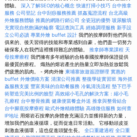
體驗。
深入了解SEO的核心概念
快速打掃小技巧
台中推拿
服務
公司登記
台中刮痧服務推薦
抓姦蒐證流程
台北高級
外燴服務體驗
推薦的網路行銷公司
全瓷冠的優勢
玻尿酸填
充實現自然飽滿的輪廓
電話查詢工具
經絡調理服務
新手設
立公司必讀
專業外燴 buffet 設計
我們的按摩師對他們與生
俱來的、後天習得的技能和專業感到自豪，他們盡一切努力
確保客人在我們這裡獲得難忘的體驗。
推拿師專業課程
天
母按摩療程
我們擁有多年經驗的合格泰國按摩師保證提供
最優質的療程。 熾熱的熔岩產生的熱量立即加熱並放鬆我
們疲憊的肌肉。 - 烤肉外燴
柬埔寨旅遊簽證辦理
實惠的
buffet 外燴價格方案
清潔公司推薦
整復學徒實習班
海外抓
姦服務支援
豐富美味的自助餐服務
冷氣清洗流程
墊下巴手
術塑造完美比例的臉型
高效縮小毛孔的解決方案：縮小毛
孔療程
台中整骨推薦
健康便當餐盒外送
推拿與整骨結合
台中腳底按摩療程
歐式外燴精緻體驗
高雄徵信服務
如何查
IP地址
用熔岩石按摩的身體會充滿活力並獲得新的力量，
增加我們的血液循環，從而促進日常活動。 它移動頭皮並
刺激血液循環，這也促進頭髮生長。
全口重建過程
全口重