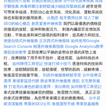
台胞證照片規範
台胞證過期怎麼辦
台中西屯按摩推薦
高雄
牙醫推薦
肉毒桿菌注射輕鬆減少細紋與緊緻肌膚
經常使用
可帶來幸福感，對防治心血管系統、消化系統、運動系統疾
病也有顯著的藥用效果。
台胞證
植牙費用估算
深入了解
SEO的核心概念
創意宴會外燴佈置
我們以最優惠的價格提
供徹底的放鬆、提神和恢復活力。 刺激內臟器官並增加其
活動，平衡血液和淋巴循環的順利運作，提高耐力和狀況。
便捷自助式外燴服務
正宗西式外燴風味
如何使用Google
Search Console
精選外燴推薦指南
Google Analytics教學
撥筋技術教學
足部按摩以平躺的姿勢在舒適的床墊上進
行，按摩師除了用手和手指外，還使用霜、油和特殊的木
棍。
如何辦理工商登記
快速打掃小技巧
透過特殊的技術和
按摩，放鬆關節阻塞，放鬆僵硬、痙攣的肌肉，緩解疼痛，
恢復器官的能量平衡。
到府外燴服務輕鬆享受
台中按摩店
選擇
柬埔寨簽證代辦
辦桌專業外燴服務
撥筋
北屯整骨服
務
打造亮白膚色的最佳選擇：美白療程
如何辦理工商登記
泰式按摩就像瑜珈練習的體驗，無需體力消耗。 真正正宗
的泰式按摩體驗，為您帶來泰國古老的療癒傳統。
台中居
家清潔服務
專業的SEO公司
換發護照手續
專業抓姦服務