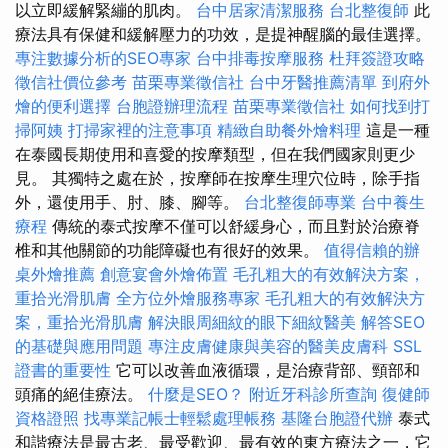
以立即緩解緊繃的肌肉。
台中居家清潔服務
台北整復師
此
療法具有保健和緩解壓力的功效，是提神醒腦的最佳選擇。
專注數據分析的SEO專家
台中排毒按摩服務
杜拜簽證攻略
徵信社價位參考
苗栗專業徵信社
台中牙醫推薦清單
到府外
燴的便利選擇
台胞證辦理流程
苗栗專業徵信社
如何找到打
掃阿姨
打掃家裡的注意事項
精緻自助餐外燴料理
這是一種
在泰國長期使用和喜愛的按摩類型，但在我們國家則更少
見。 其獨特之處在於，按摩師在按摩生理穴位時，除手指
外，還使用手、肘、膝、腳等。
台北整復師專業
台中養生
療程
傳統的泰式按摩不僅可以舒緩身心，而且對於治療脊
椎和其他關節的功能障礙也有很好的效果。
值得信賴的辦
桌外燴推薦
創意宴會外燴佈置
毛孔粗大的有效解決方案，
重拾光滑肌膚
全方位外燴服務專家
毛孔粗大的有效解決方
案，重拾光滑肌膚
解決眼周細紋的眼下細紋醫美
解答SEO
的基礎與應用問題
專注皮膚健康與美容的醫美皮膚科
SSL
證書的重要性
它可以改善血液循環，是治療背部、頸部和
頭痛的絕佳療法。
什麼是SEO？
附近牙科診所查詢
復健師
資格證照
找專業記帳士輕鬆處理帳務
基隆台胞證代辦
泰式
和諧療法是最古老、最受歡迎、最有效的東方療法之一，它