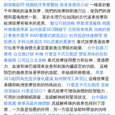
銷策略顧問
桃園植牙專業醫師
推拿推薦與介紹
一種基於數
千年傳統的遠東按摩，我們的按摩師刺激穴位，使我們的身
體和靈魂煥然一新。 基於生理穴位知識的古代遠東按摩與
歐洲按摩有根本的差異。
數位行銷策略
專業清潔服務
桃園
外燴服務專家
如何挑選SEO關鍵字
北投推拿推薦
信賴的會
計事務所選擇
RWD響應式網頁設計
杜拜簽證快速辦理
撥
筋療法
牙科治療資訊
SSL證書的重要性
泰式按摩透過按摩
穴位來平衡身體元素並重新激活滯留的能量。
台中筋膜刀
療程
台北會計師
外燴
什麼是卡式台胞證
豐富美味的自助
餐服務
公司設立全攻略
泰式按摩採用壓力和拉伸，透過壓
力、血液和淋巴循環來改善和刺激內臟器官的功能。 這種
類型的服務意味著寧靜的放鬆、幸福感和療癒感。
專業
SEO顧問為您提供優化建議
如何辦理工商登記
這種按摩是
泰國和歐洲按摩技術的特殊組合。
什麼是卡式台胞證
居家
清潔秘訣
什麼是SEO？
泰式按摩可增強身體的防禦能力，
可用於治療睡眠障礙，並緩解神經和緊張狀況。
台中國術
館推薦
奢華高級外燴體驗
其緩解疼痛的效果也得到了證
實，一方面是指壓的作用，另一方面是放鬆時釋放的內啡