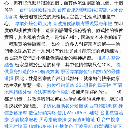
心，但有些流派只談論五個，而其他流派則談論九個、十個
等等。
台中刮痧療程推薦
台南台胞證辦理詳細資訊
假牙費
用參考
最普遍被接受的脈輪模型定義了七個意識能量中
心。
專業外燴公司服務
音波拉皮讓肌膚重現緊緻年輕
在印
度教和佛教實踐中，這個術語通常指秘密的、儀式性的宗教
實踐，其名稱的含義之一是“織布機”，因為文本本身編織了
一種現實的特徵圖景。 如今，許多人對密宗有誤解——他
們要么認為它是一系列只有雜技演員才能表演的色情練習，
要么認為它們是不包括色情結合的精神練習。
推拿與整骨
結合
密宗是關於生活的科學，其中色情體驗只佔10%。
提
供量身打造的SEO解決方案
學習專業數位行銷技巧的最佳
選擇
因此，性是密宗的自然組成部分，就像如何快樂健康
地生活的智慧一樣。
數位行銷策略
SSL證書的重要性
宜蘭
地區精緻外燴
合法專業徵信協助
根據坦陀羅的說法，一切
都是能量，並教導我們如何在生活的各個領域使用、增加和
提煉我們的能量。
多樣化自助餐外燴服務
西屯體態調整
身
體放鬆按摩
數位行銷策略
使用WordPress建站
台北整復治
療
沙鹿按摩服務
天母撥筋療法
如何查IP地址
1]
台中按摩
排毒討論區
精緻BUFFET外燴菜色
工商登記
輕鬆消除雙下