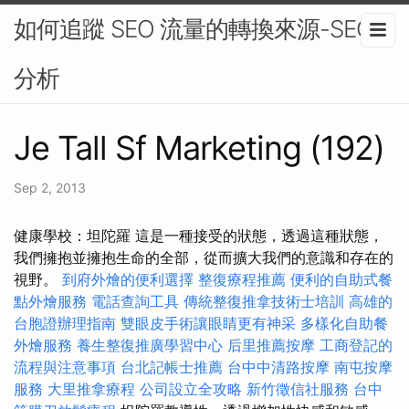
如何追蹤 SEO 流量的轉換來源-SEO
分析
Je Tall Sf Marketing (192)
Sep 2, 2013
健康學校：坦陀羅 這是一種接受的狀態，透過這種狀態，
我們擁抱並擁抱生命的全部，從而擴大我們的意識和存在的
視野。
到府外燴的便利選擇
整復療程推薦
便利的自助式餐
點外燴服務
電話查詢工具
傳統整復推拿技術士培訓
高雄的
台胞證辦理指南
雙眼皮手術讓眼睛更有神采
多樣化自助餐
外燴服務
養生整復推廣學習中心
后里推薦按摩
工商登記的
流程與注意事項
台北記帳士推薦
台中中清路按摩
南屯按摩
服務
大里推拿療程
公司設立全攻略
新竹徵信社服務
台中