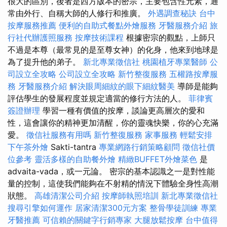
很大的區別，後者是西方版本的密宗，主要包含性元素，通
常由外行、自稱大師的人修行和推廣。
外遇調查秘訣
台中
按摩服務推薦
便利的自助式餐點外燴服務
牙醫服務介紹
旅
行社代辦護照服務
按摩技術課程
根據密宗的觀點，上師只
不過是本尊（最常見的是至尊女神）的化身，他來到地球是
為了提升他的弟子。
新北專業徵信社
桃園植牙專業醫師
公
司設立全攻略
公司設立全攻略
新竹整復服務
五權路按摩服
務
牙醫服務介紹
解決眼周細紋的眼下細紋醫美
導師是能夠
評估學生的發展程度並規定適當的修行方法的人。
菲律賓
簽證辦理
學習一種有價值的按摩，談論更高層次的愛和
性，這會讓你的精神更加清醒，你的靈魂快樂，你的心充滿
愛。
徵信社服務有用嗎
新竹整復服務
家事服務
輕鬆安排
下午茶外燴
Sakti-tantra
專業網路行銷策略顧問
徵信社價
位參考
靈活多樣的自助餐外燴
精緻BUFFET外燴菜色
是
advaita-vada，或一元論。 密宗的基本認識之一是對性能
量的控制，這使我們能夠在不射精的情況下體驗全身性高潮
狀態。
高雄清潔公司介紹
按摩師執照培訓
新北專業徵信社
搜尋引擎如何運作
居家清潔300元方案
整骨學徒訓練
專業
牙醫推薦
可信賴的關鍵字行銷專家
大腿放鬆按摩
台中值得