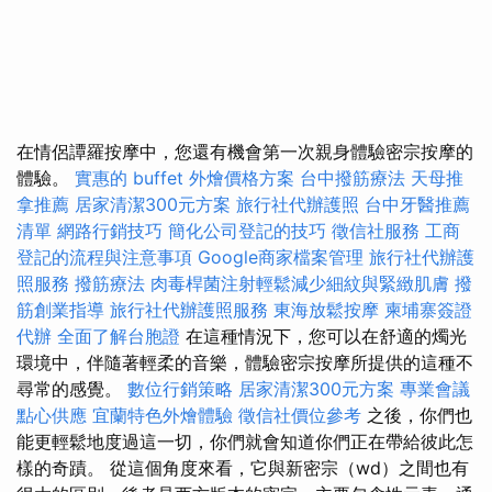
在情侶譚羅按摩中，您還有機會第一次親身體驗密宗按摩的
體驗。
實惠的 buffet 外燴價格方案
台中撥筋療法
天母推
拿推薦
居家清潔300元方案
旅行社代辦護照
台中牙醫推薦
清單
網路行銷技巧
簡化公司登記的技巧
徵信社服務
工商
登記的流程與注意事項
Google商家檔案管理
旅行社代辦護
照服務
撥筋療法
肉毒桿菌注射輕鬆減少細紋與緊緻肌膚
撥
筋創業指導
旅行社代辦護照服務
東海放鬆按摩
柬埔寨簽證
代辦
全面了解台胞證
在這種情況下，您可以在舒適的燭光
環境中，伴隨著輕柔的音樂，體驗密宗按摩所提供的這種不
尋常的感覺。
數位行銷策略
居家清潔300元方案
專業會議
點心供應
宜蘭特色外燴體驗
徵信社價位參考
之後，你們也
能更輕鬆地度過這一切，你們就會知道你們正在帶給彼此怎
樣的奇蹟。 從這個角度來看，它與新密宗（wd）之間也有