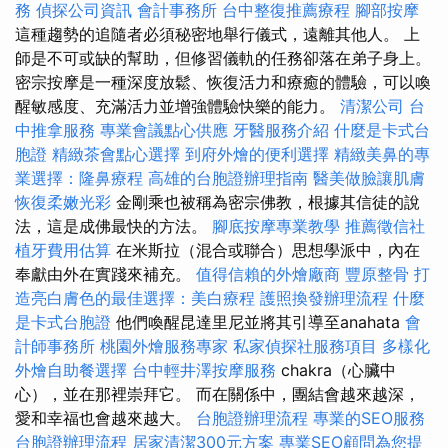
務
偵探公司資訊
會計事務所
台中整復推薦療程
腳部按摩
這種趨勢的追隨者必須秘密地舉行儀式，遠離其他人。 上
師是不可或缺的幫助，但修習儀軌的任務卻落在弟子身上。
密宗按摩是一種深度放鬆、恢復活力和療癒的體驗，可以喚
醒敏感度、充滿活力並增強體驗快樂的能力。
清潔公司
台
中推拿服務
專業會議點心供應
牙醫服務介紹
什麼是卡式台
胞證
精緻茶會點心選擇
到府外燴的便利選擇
精緻美鼻的專
業選擇：隆鼻療程
高雄的台胞證辦理指南
醫美做臉讓肌膚
恢復柔嫩光彩
金剛乘也被稱為密宗佛教，根據其信徒的說
法，這是成佛最快的方法。
腳底按摩專業教學
推薦徵信社
植牙費用估算
在米斯拉（混合或聯合）思想學派中，內在
奉獻由外在實踐來補充。
值得信賴的外燴廠商
豐原整骨
打
造亮白膚色的最佳選擇：美白療程
護照換發辦理流程
什麼
是卡式台胞證
他們喚醒昆達里尼並將其引導至anahata
會
計師事務所
桃園外燴服務專家
私家偵探社服務項目
多樣化
外燴自助餐選擇
台中輕井澤按摩服務
chakra（心臟中
心），並在那裡崇拜它。 而在關係中，團結會越來越深，
愛和幸福也會越來越大。
台胞證辦理流程
專業的SEO服務
台胞證辦理流程
居家清潔300元方案
專業SEO顧問為您提