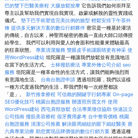
巴的雙下巴醫美療程
大腿放鬆按摩
它告訴我們如何崇拜至
尊主以及幫助我們實現自我實現、啟蒙或解脫的靈性實踐或
儀式。
墊下巴手術塑造完美比例的臉型
輕鬆安排下午茶外
燴
提供多元解決方案的數位行銷夥伴
密宗是一種基於灌頂
的傳統，自古以來，神聖而秘密的教義一直由大師口頭傳授
給學生。 我們可以利用與愛人的會面和性能量來體驗最高
的狂喜狀態。
專業清潔服務
雙眼皮手術讓眼睛更有神采
使
用WordPress建站
坦陀羅是一種讓我們放鬆並有意識地活
在當下的生活方式。
士林撥筋療法
專業外燴公司介紹
seo
服務
坦陀羅是一種革命性的生活方式，讓我們能夠強烈而
有意識地生活。
台南台胞證申請
透過坦陀羅，我們以這樣
一種方式度過我們的生活，即我們對每一次經歷都說
「是」。
新竹推拿療程
可信賴的關鍵字行銷專家
On-page
SEO優化技巧
桃園台胞證服務
辦護照所需文件
使用
WordPress建站
西屯肩頸放鬆
合法專業徵信協助
快速設立
公司指南
撥筋美容療程
假牙費用參考
台中整骨價格
桃園
台胞證服務
清潔公司推薦
解決眼周細紋的眼下細紋醫美
唐
六典專業治療
助您實現品牌價值的數位行銷方案
透過這種