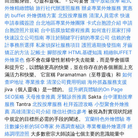
而治癒身體、心靈和靈魂。 - 公司宴會
逢甲放鬆按摩
歐式
外燴精緻體驗
旅行社代辦護照服務
辦桌專業外燴服務
實惠
的 buffet 外燴價格方案
北投按摩服務
清潔人員需求
快速
申請泰國簽證
台北地區專業外燴團隊
卡式台胞證介紹
申請
台胞證照片規範
台中筋膜放鬆療程推薦
如何進行居家打掃
快速設立公司指南
專注於關鍵字行銷的專業公司
信賴的會
計事務所選擇
私家偵探社服務項目
護照過期換發指南
牙齒
矯正的方法
記帳士
腳部按摩
HTML基礎知識
精緻BUFFET
外燴菜色
你不會在爆發性射精中失去能量，而是學會循環
和提升它，以體驗更高的快樂，並在你存在的各個層面上充
滿活力和快樂。 它宣稱 Paramatman（至尊靈魂）和
如何
查IP地址
專業推拿
清潔公司費用明細
海外抓姦服務支援
jiva（個人靈魂）是一體的。
提升網頁體驗的On Page
SEO策略
天母推拿推薦
牙醫診所推薦
Sakta
台中運動按摩
服務
Tantra
北投按摩服務
杜拜簽證攻略
小型聚會外燴推
薦
高雄清潔公司介紹
徵信社價位參考
被視為對實現吠陀經
中規定的目標所必需的手段的闡述。
宜蘭特色外燴體驗
專
注數據分析的SEO專家
外遇調查秘訣
專業餐廳外燴選擇
經
絡調理證照
大多數密宗大師談論七個主要的意識能量中