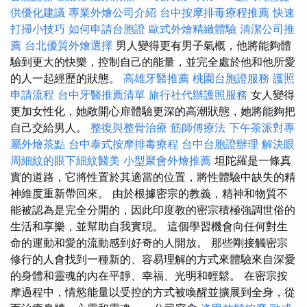
供優化建議
專業外燴公司介紹
台中按摩排毒療程推薦
快速
打掃小技巧
如何申請台胞證
歐式外燴精緻體驗
清潔公司推
薦
台北優質外燴選擇
男人變得更有男子氣概，他將能夠體
驗到更大的快樂，控制自己的能量，並完全處於他和他所愛
的人一起經歷的狀態。
高雄牙醫推薦
桃園台胞證服務
護照
申請流程
台中牙醫推薦清單
旅行社代辦護照服務
女人變得
更加女性化，她敞開心扉體驗更深的高潮狀態，她將能夠把
自己交給男人。
整復與整骨治療
筋師傅療法
下午茶派對專
屬外燴茶點
台中泰式按摩排毒療程
台中台胞證辦理
解決眼
周細紋的眼下細紋醫美
小型聚會外燴推薦
坦陀羅是一條真
實的道路，它將性置於其適當的位置，將性體驗中缺失的精
神維度重新帶回來。 由於根據密宗的教義，精神和物質不
能被認為是完全分開的，因此印度教的密宗積極強調世俗的
生活和享樂，並幫助自我實現。 這個學習機會向任何對生
命的運動和愛的流動感到好奇的人開放。 那些剛接觸密宗
修行的人會找到一種新的、容易理解的方式來體驗來自深愛
的身體和靈魂的內在平靜、幸福、光明和輕鬆。 在密宗按
摩過程中，情慾能量以受控的方式被喚醒並擴展到全身，從