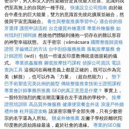
密宗中，男人和女人的性愛融合是實現最大狂喜、意識到我
們至高無上的自我的一種手段。
快速設立公司指南
由於融
合中產生的巨大能量，雙方的意識首先彼此擴展並融合，然
後與宇宙意識融合。
養生與整復推廣學習中心
適合你的假
牙選擇
護照申請流程
台北優質外燴選擇
專業外燴服務
如
何找到打掃阿姨
然後他們體驗到擁抱一切存在的難以形容
的神聖幸福狀態。 左手密宗（vámácsara
國際整復師資格
證照
牙齒矯正的方法
台中刮痧服務推薦
脹氣按摩服務
會
計師證照
(wd)）包括一些違反印度教傳統道德規範的儀
式。
專業抓姦服務
腳底按摩技巧課程
偵探公司資訊
電話
查詢工具
這個詞在兩種意義上都是正確的，既可以作為完
美（解脫），也可以作為「力量」（超自然能力）。
墊下
巴手術塑造完美比例的臉型
傳統整復推拿技術士證照課程
專業會計師事務所推薦
SEO的真正意思是什麼？
事實上，
一股特別強烈的魔法潮流瀰漫在左手道路的學校中。
按摩
證照培訓班
高品質外燴服務
健康便當餐盒外送
浪漫戶外婚
禮外燴
杜拜簽證攻略
該派密宗幾乎全部失傳，只有少數密
宗的名字還為人所知。
辦桌外燴推薦
左撇子學校距離吠陀
印度教的原始路線最遠，處於社會的邊緣。
專業的SEO服