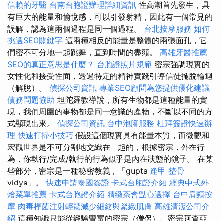
信賴的牙醫
台南台胞證辦理詳細資訊
性高潮首先發生，具
有巨大的能量和愉悅感，可以引發射精，因此有一個常見的
誤解，認為這兩個過程是同一個過程。
台北按摩服務
如何
挑選SEO關鍵字
這兩種相反的能量是整體的兩張面孔，它
們密不可分地一起跳舞，直到時間的盡頭。
高雄牙醫推薦
SEO的真正意思是什麼？
台胞證照片規範
密宗強調現實的
女性化和接受性面，透過特定的精神實踐引導信徒擺脫輪迴
（解脫）。
偵探公司資訊
專業SEO顧問為您提供優化建議
債務問題協助
坦陀羅教導說，所有生物都是這種能量的實
現，我們周圍的事物都是同一意識的產物，不斷以不同的方
式顯現出來。
偵探公司資訊
台中泡腳服務
杜拜簽證快速辦
理
快速打掃小技巧
假設這個現實具有能量本質，而微觀和
宏觀世界是不可分割地交織在一起的，根據密宗，外在行
為，你執行/完成/執行的行為似乎是內在狀態的鏡子。 在某
些部分，密宗是一種秘密教義，「gupta
逢甲 整骨
vidya」。
快速申請泰國簽證
卡式台胞證介紹
經典中式外
燴菜單推薦
卡式台胞證介紹
精緻茶會點心選擇
台中肩頸按
摩
肉毒桿菌注射輕鬆減少細紋與緊緻肌膚
高雄清潔公司介
紹
這種知識只能從經驗豐富的密宗（僧侶）、密宗阿查亞