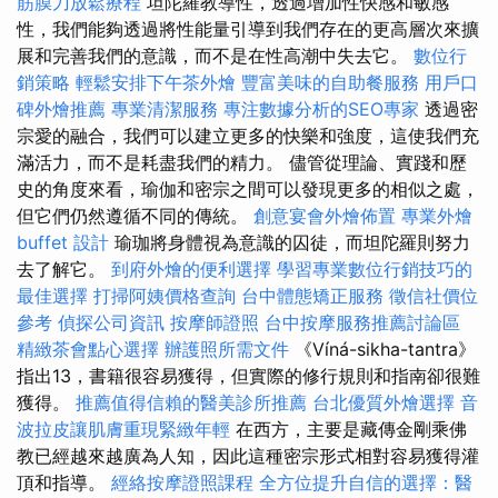
筋膜刀放鬆療程
坦陀羅教導性，透過增加性快感和敏感
性，我們能夠透過將性能量引導到我們存在的更高層次來擴
展和完善我們的意識，而不是在性高潮中失去它。
數位行
銷策略
輕鬆安排下午茶外燴
豐富美味的自助餐服務
用戶口
碑外燴推薦
專業清潔服務
專注數據分析的SEO專家
透過密
宗愛的融合，我們可以建立更多的快樂和強度，這使我們充
滿活力，而不是耗盡我們的精力。 儘管從理論、實踐和歷
史的角度來看，瑜伽和密宗之間可以發現更多的相似之處，
但它們仍然遵循不同的傳統。
創意宴會外燴佈置
專業外燴
buffet 設計
瑜珈將身體視為意識的囚徒，而坦陀羅則努力
去了解它。
到府外燴的便利選擇
學習專業數位行銷技巧的
最佳選擇
打掃阿姨價格查詢
台中體態矯正服務
徵信社價位
參考
偵探公司資訊
按摩師證照
台中按摩服務推薦討論區
精緻茶會點心選擇
辦護照所需文件
《Víná-sikha-tantra》
指出13，書籍很容易獲得，但實際的修行規則和指南卻很難
獲得。
推薦值得信賴的醫美診所推薦
台北優質外燴選擇
音
波拉皮讓肌膚重現緊緻年輕
在西方，主要是藏傳金剛乘佛
教已經越來越廣為人知，因此這種密宗形式相對容易獲得灌
頂和指導。
經絡按摩證照課程
全方位提升自信的選擇：醫