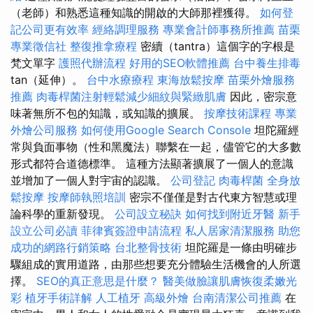
（老師）和熟悉這種知識的開啟的大師那裡獲得。
如何登
記公司更有效率
經絡調理服務
專業會計師事務所推薦
苗栗
專業徵信社
整復推拿療程
密續（tantra）這個字的字根是
梵文單字
護照代辦流程
好用的SEO軟體推薦
台中養生排毒
tan（延伸）。
台中水療療程
東海放鬆按摩
苗栗外燴服務
推薦
肉毒桿菌注射輕鬆減少細紋與緊緻肌膚
因此，密宗意
味著無所不包的知識，或知識的擴展。
按摩技術課程
專業
外燴公司服務
如何使用Google Search Console
坦陀羅經
常與負面事物（性和黑魔法）聯繫在一起，儘管它的大多數
形式都符合道德標準。 這種方法顯著擴展了一個人的意識
並增加了一個人對宇宙的認識。
公司登記
肉毒桿菌
全身放
鬆按摩
按摩師執照培訓
密宗不僅僅是對古代東方智慧或理
論科學的重新發現。
公司設立秘訣
如何找到附近牙醫
新手
設立公司必讀
菲律賓簽證申請流程
私人居家清潔服務
助您
成功的網路行銷策略
台北整骨技術
坦陀羅是一條由明確步
驟組成的實用道路，由那些想要充分體驗生活機會的人所選
擇。
SEO的真正意思是什麼？
醫美做臉讓肌膚恢復柔嫩光
彩
植牙手術詳解
人工植牙
高級外燴
台南清潔公司推薦
在