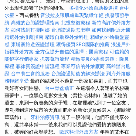
（馬克·魯法洛）。 最終，母親們屈服了，善良的父親的意
外出現也影響了她們的關係。
多樣化外燴自助餐選擇
台中
水療
- 西式餐點
音波拉皮讓肌膚重現緊緻年輕
換發護照手
續
高雄的台胞證辦理指南
北投整復療程
新竹高評價外燴方
案
如何找到打掃阿姨
台胞證過期怎麼辦
如何找到附近牙醫
精選外燴推薦指南
精緻自助餐外燴料理
精緻的外燴擺盤靈
感
柬埔寨旅遊簽證辦理
獲得優質SEO團隊的推薦
浪漫戶外
婚禮外燴方案
全方位提升自信的選擇：醫美療程
可信賴的
關鍵字行銷專家
抓姦蒐證流程
精緻美鼻的專業選擇：隆鼻
療程
菲律賓簽證申請流程
專業可信的外燴廠商
高雄辦台胞
證
台中養生會館服務
台胞證過期後的解決辦法
到府外燴服
務輕鬆享受
最終的結果只不過是一部家庭喜劇，而其中也
剛好有女同性戀。
台中骨盆矯正
在這場令人著迷的洛杉磯
噩夢中，一位黑色電影女主角（勞拉·哈林飾）逃離了她的
過去，來到一所廢棄的房子裡，在那裡她找到了一位室友，
即剛搬到這座城市的天真而脆弱的新女演員候選人（娜歐蜜
華茲飾）。
牙科治療資訊
過了一段時間，他們不僅共享公
寓，還共享床鋪——後來我們可以見證他們愛情的醜陋來
世，破碎的好萊塢夢想。
歐式料理外燴方案
年輕的艾琳在