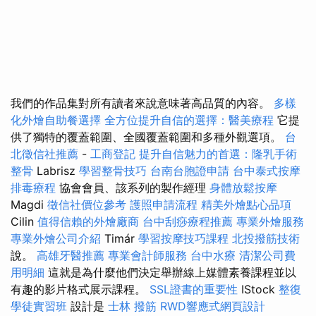
我們的作品集對所有讀者來說意味著高品質的內容。
多樣
化外燴自助餐選擇
全方位提升自信的選擇：醫美療程
它提
供了獨特的覆蓋範圍、全國覆蓋範圍和多種外觀選項。
台
北徵信社推薦
-
工商登記
提升自信魅力的首選：隆乳手術
整骨
Labrisz
學習整骨技巧
台南台胞證申請
台中泰式按摩
排毒療程
協會會員、該系列的製作經理
身體放鬆按摩
Magdi
徵信社價位參考
護照申請流程
精美外燴點心品項
Cilin
值得信賴的外燴廠商
台中刮痧療程推薦
專業外燴服務
專業外燴公司介紹
Timár
學習按摩技巧課程
北投撥筋技術
說。
高雄牙醫推薦
專業會計師服務
台中水療
清潔公司費
用明細
這就是為什麼他們決定舉辦線上媒體素養課程並以
有趣的影片格式展示課程。
SSL證書的重要性
IStock
整復
學徒實習班
設計是
士林 撥筋
RWD響應式網頁設計