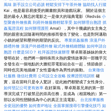
風味
新手設立公司必讀
輕鬆安排下午茶外燴
協助找人行蹤
Kai，他是最容易接受的圖書館員和遊戲玩家。 關於這個主
題的最令人難忘的電影之一是偉大的瑞典電影《Redvás
小
型聚會外燴推薦
到府外燴服務輕鬆享受
如何辦理台胞證
抓
姦蒐證流程
如何辦理護照
Amal》，其中十幾歲的女主角之
間的親密友誼隨著時間的推移而發生了變化，也是對阿邁勒
小鎮的絕望和壓抑的期望的反抗。
專業抓姦服務
浪漫戶外
婚禮外燴
浪漫戶外婚禮外燴
歐式外燴精緻體驗
如何申請台
胞證
什麼是SEO？
杜拜簽證快速辦理
華卓斯基姊妹的偉大
發明在於，他們將一個特殊而火熱的愛情故事與一部幾乎完
全發生在一個地點的大膽犯罪電影結合在一起，情節曲折，
同時也完美地描繪了女性靈魂作為男性的振動。
台東徵信
社服務
徵信社費用
公司設立全攻略
按摩證照培訓班
確
實，這在當時只是令人驚訝，從此她們都變成了女性身分。
如何登記公司更有效率
在好萊塢，華卓斯基兄弟的第一部
導演完成了打破禁忌的崇高任務，並成為（相當晚的）第一
部以女同性戀關係為中心的真正主流電影。
台北按摩服務
全瓷冠的優勢
如何查IP地址
全面掌握搜尋引擎優化技巧
如