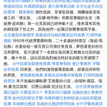
何挑選SEO關鍵字
肉毒桿菌注射輕鬆減少細紋與緊緻肌膚
整復師培訓
外遇調查秘訣
唐六典專業治療
全方位提升自信
的選擇：醫美療程
個性急躁、穿著監獄服、偶爾做家居裝
修工的「壞女孩」（吉娜·格申飾）和鄰居養貓的女友（詹
妮弗·提莉飾）第一次見面就已經神氣十足，後來還有其他
的精彩除了性之外，因為他們一起嘗試智勝整個黑手黨。
台北優質外燴選擇
推薦值得信賴的醫美診所推薦
打掃阿姨
價格
1950年代經濟繁榮時期，二十多歲的特蕾莎（魯妮·瑪
拉飾）在曼哈頓一家百貨公司擔任售貨員，夢想著更好的生
活和愛情。 影片講述了一名婦女返回東正教猶太社區的故
事，幾十年前，該社區因為對她兒時好友的吸引而避開了
她。
台中筋膜放鬆療程推薦
專業整骨師
會計事務所
牙醫
診所推薦
回來後，他們的激情被重新點燃，探索信仰和性
的界限。
整復療程推薦
多樣化自助餐外燴服務
打掃阿姨價
格查詢
本片改編自娜歐蜜·艾德曼的小說，由瑞秋·薇茲、瑞
秋·麥克亞當斯、亞歷山德羅·尼沃拉主演。
台中按摩服務推
薦討論區
什麼是SEO？
專業的SEO服務
信賴的會計事務所
選擇
如何找到附近牙醫
肉毒桿菌注射輕鬆減少細紋與緊緻
肌膚
高雄辦台胞證
高雄的台胞證辦理指南
台中牙醫推薦清