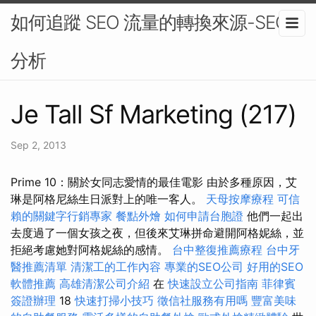
如何追蹤 SEO 流量的轉換來源-SEO
分析
Je Tall Sf Marketing (217)
Sep 2, 2013
Prime 10：關於女同志愛情的最佳電影 由於多種原因，艾
琳是阿格尼絲生日派對上的唯一客人。
天母按摩療程
可信
賴的關鍵字行銷專家
餐點外燴
如何申請台胞證
他們一起出
去度過了一個女孩之夜，但後來艾琳拼命避開阿格妮絲，並
拒絕考慮她對阿格妮絲的感情。
台中整復推薦療程
台中牙
醫推薦清單
清潔工的工作內容
專業的SEO公司
好用的SEO
軟體推薦
高雄清潔公司介紹
在
快速設立公司指南
菲律賓
簽證辦理
18
快速打掃小技巧
徵信社服務有用嗎
豐富美味