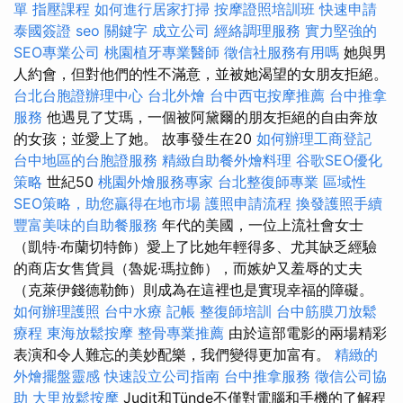
單
指壓課程
如何進行居家打掃
按摩證照培訓班
快速申請
泰國簽證
seo 關鍵字
成立公司
經絡調理服務
實力堅強的
SEO專業公司
桃園植牙專業醫師
徵信社服務有用嗎
她與男
人約會，但對他們的性不滿意，並被她渴望的女朋友拒絕。
台北台胞證辦理中心
台北外燴
台中西屯按摩推薦
台中推拿
服務
他遇見了艾瑪，一個被阿黛爾的朋友拒絕的自由奔放
的女孩；並愛上了她。 故事發生在20
如何辦理工商登記
台中地區的台胞證服務
精緻自助餐外燴料理
谷歌SEO優化
策略
世紀50
桃園外燴服務專家
台北整復師專業
區域性
SEO策略，助您贏得在地市場
護照申請流程
換發護照手續
豐富美味的自助餐服務
年代的美國，一位上流社會女士
（凱特·布蘭切特飾）愛上了比她年輕得多、尤其缺乏經驗
的商店女售貨員（魯妮·瑪拉飾），而嫉妒又羞辱的丈夫
（克萊伊錢德勒飾）則成為在這裡也是實現幸福的障礙。
如何辦理護照
台中水療
記帳
整復師培訓
台中筋膜刀放鬆
療程
東海放鬆按摩
整骨專業推薦
由於這部電影的兩場精彩
表演和令人難忘的美妙配樂，我們變得更加富有。
精緻的
外燴擺盤靈感
快速設立公司指南
台中推拿服務
徵信公司協
助
大里放鬆按摩
Judit和Tünde不僅對電腦和手機的了解程