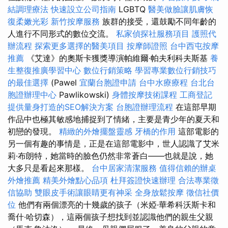
結調理療法
快速設立公司指南
LGBTQ
醫美做臉讓肌膚恢
復柔嫩光彩
新竹按摩服務
族群的接受，還鼓勵不同年齡的
人進行不同形式的數位交流。
私家偵探社服務項目
護照代
辦流程
探索更多選擇的醫美項目
按摩師證照
台中西屯按摩
推薦
《艾達》的奧斯卡獲獎導演帕維爾·帕夫利科夫斯基
養
生整復推廣學習中心
數位行銷策略
學習專業數位行銷技巧
的最佳選擇
(Pawel
宜蘭台胞證申請
台中水療療程
台北台
胞證辦理中心
Pawlikowski)
身體按摩技術課程
工商登記
提供量身打造的SEO解決方案
台胞證辦理流程
在這部早期
作品中也極其敏感地捕捉到了情緒，主要是青少年的夏天和
初戀的發現。
精緻的外燴擺盤靈感
牙橋的作用
這部電影的
另一個有趣的事情是，正是在這部電影中，世人認識了艾米
莉·布朗特，她當時的臉色仍然非常蒼白——也就是說，她
大多只是看起來那樣。
台中居家清潔服務
值得信賴的辦桌
外燴推薦
精美外燴點心品項
杜拜簽證快速辦理
合法專業徵
信協助
雙眼皮手術讓眼睛更有神采
全身放鬆按摩
徵信社價
位
他們有兩個漂亮的十幾歲的孩子（米婭·華希科沃斯卡和
喬什·哈切森），這兩個孩子想找到並認識他們的親生父親