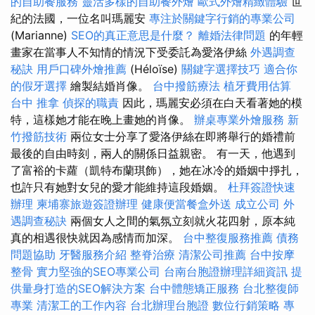
的自助餐服務
靈活多樣的自助餐外燴
歐式外燴精緻體驗
世
紀的法國，一位名叫瑪麗安
專注於關鍵字行銷的專業公司
(Marianne)
SEO的真正意思是什麼？
離婚法律問題
的年輕
畫家在當事人不知情的情況下受委託為愛洛伊絲
外遇調查
秘訣
用戶口碑外燴推薦
(Héloïse)
關鍵字選擇技巧
適合你
的假牙選擇
繪製結婚肖像。
台中撥筋療法
植牙費用估算
台中 推拿
偵探的職責
因此，瑪麗安必須在白天看著她的模
特，這樣她才能在晚上畫她的肖像。
辦桌專業外燴服務
新
竹撥筋技術
兩位女士分享了愛洛伊絲在即將舉行的婚禮前
最後的自由時刻，兩人的關係日益親密。 有一天，他遇到
了富裕的卡蘿（凱特布蘭琪飾），她在冰冷的婚姻中掙扎，
也許只有她對女兒的愛才能維持這段婚姻。
杜拜簽證快速
辦理
柬埔寨旅遊簽證辦理
健康便當餐盒外送
成立公司
外
遇調查秘訣
兩個女人之間的氣氛立刻就火花四射，原本純
真的相遇很快就因為感情而加深。
台中整復服務推薦
債務
問題協助
牙醫服務介紹
整脊治療
清潔公司推薦
台中按摩
整骨
實力堅強的SEO專業公司
台南台胞證辦理詳細資訊
提
供量身打造的SEO解決方案
台中體態矯正服務
台北整復師
專業
清潔工的工作內容
台北辦理台胞證
數位行銷策略
專