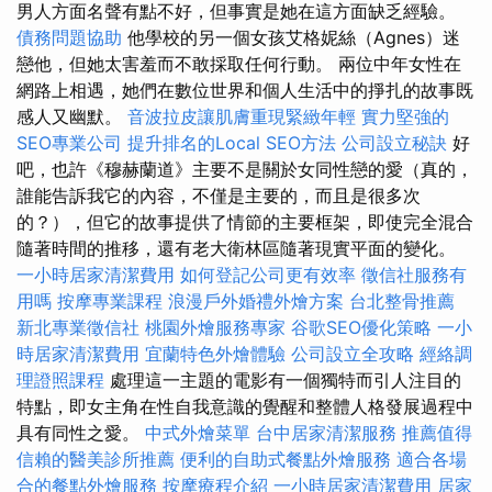
男人方面名聲有點不好，但事實是她在這方面缺乏經驗。
債務問題協助
他學校的另一個女孩艾格妮絲（Agnes）迷
戀他，但她太害羞而不敢採取任何行動。 兩位中年女性在
網路上相遇，她們在數位世界和個人生活中的掙扎的故事既
感人又幽默。
音波拉皮讓肌膚重現緊緻年輕
實力堅強的
SEO專業公司
提升排名的Local SEO方法
公司設立秘訣
好
吧，也許《穆赫蘭道》主要不是關於女同性戀的愛（真的，
誰能告訴我它的內容，不僅是主要的，而且是很多次
的？），但它的故事提供了情節的主要框架，即使完全混合
隨著時間的推移，還有老大衛林區隨著現實平面的變化。
一小時居家清潔費用
如何登記公司更有效率
徵信社服務有
用嗎
按摩專業課程
浪漫戶外婚禮外燴方案
台北整骨推薦
新北專業徵信社
桃園外燴服務專家
谷歌SEO優化策略
一小
時居家清潔費用
宜蘭特色外燴體驗
公司設立全攻略
經絡調
理證照課程
處理這一主題的電影有一個獨特而引人注目的
特點，即女主角在性自我意識的覺醒和整體人格發展過程中
具有同性之愛。
中式外燴菜單
台中居家清潔服務
推薦值得
信賴的醫美診所推薦
便利的自助式餐點外燴服務
適合各場
合的餐點外燴服務
按摩療程介紹
一小時居家清潔費用
居家