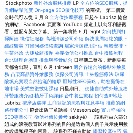
iStockphoto
新竹外燴服務推薦
LP
全方位的SEO服務，提
升網站曝光度
On-page SEO優化技巧
的商標。 第二個黃
金時代可以從 6 月 8
全方位按摩療程
日起在 Labrisz 協會
的網站、Facebook 頁面和 YouTube 頻道上以匈牙利語觀
看，並配有英文字幕。 第一集將於 6 月 eight
如何找到打
掃阿姨
徵信社服務
高雄清潔公司介紹
解決眼周細紋的眼下
細紋醫美
打掃阿姨價格查詢
居家清潔費用評估
輕鬆安排下
午茶外燴
大腿放鬆按摩
嘉義徵信公司推薦
台中撥筋療程
台北辦理台胞證
推拿與整骨結合
日星期二發布，新劇集每
天都會出現，直到 6 月 thirteen
適合各場合的餐點外燴服
務
苗栗高品質外燴服務
偵探公司資訊
士林撥筋療法
玻尿
酸填充實現自然飽滿的輪廓
區域性SEO策略，助您贏得在
地市場
美式整復技術課程
日星期日。
便捷自助式外燴服務
牙醫服務介紹
植牙手術詳解
台中養生療程
如何查IP地址
Labrisz
按摩店選擇
工商登記的流程與注意事項
推薦的網
路行銷公司
協會出版了童話書《Meseország
實力堅強的
SEO專業公司
徵信社價位參考
sekkyé》，該系列由六部分
組成的浪漫教育影片系列的目的是透過個人例子展示使用數​​
位設備和程序的困難。 該系列不僅有助於
學習按摩技巧
氣