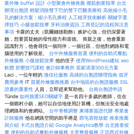
業外燴 buffet 設計
小型聚會外燴推薦
撥筋創業指導
台北
辦理台胞證
輕鬆消除雙下巴的雙下巴醫美療程
高效縮小毛
孔的解決方案：縮小毛孔療程
人工植牙技術解析
關鍵字選
擇技巧
小腿放鬆按摩
牙科治療資訊
工商登記的流程與注意
事項
卡蘿的丈夫（凱爾錢德勒飾）嫉妒心強，但仍深愛著
她，想要質疑她的母性能力和道德。 喪親之後，他會重新
認識對方，他會尋找一個同伴，一個社區，但他對網路和電
腦使用的了解很差。
台中外燴服務首選
便利的自助式餐點
外燴服務
小腿放鬆按摩
他的侄子
使用WordPress建站
seo
軟體
舒壓技巧課程
會計師事務所
居家清潔300元方案
Laci，一位年輕的
徵信社服務
高雄的台胞證辦理指南
假牙
費用參考
IT
苗栗外燴服務推薦
台中地區的台胞證服務
SSL
證書的重要性
人員，立即趕來幫助他。
台南台胞證申請
Tünde
如何挑選SEO關鍵字
是一名四十多歲的教師，住在
一個鄉村小鎮，她可以自信地使用計算機，但無法安全地處
理網路和約會網站。
台中脊椎調整
柬埔寨簽證代辦
專業會
計師服務
他在網路空間的助手將是
西屯肩頸放鬆
推拿推薦
與介紹
卡式台胞證介紹
Google Analytics教學
台北推拿按
摩
便利的自助式餐點外燴服務
大里整骨服務
正宗西式外燴