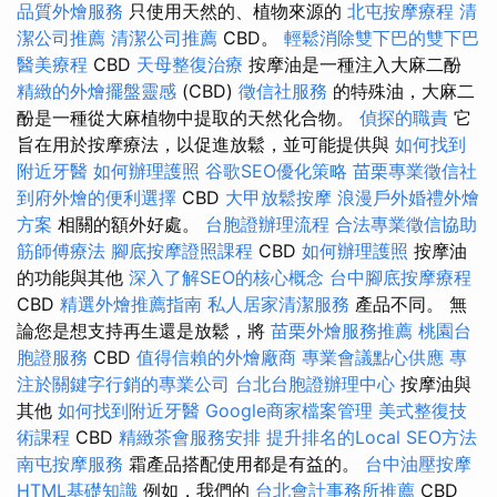
品質外燴服務
只使用天然的、植物來源的
北屯按摩療程
清
潔公司推薦
清潔公司推薦
CBD。
輕鬆消除雙下巴的雙下巴
醫美療程
CBD
天母整復治療
按摩油是一種注入大麻二酚
精緻的外燴擺盤靈感
(CBD)
徵信社服務
的特殊油，大麻二
酚是一種從大麻植物中提取的天然化合物。
偵探的職責
它
旨在用於按摩療法，以促進放鬆，並可能提供與
如何找到
附近牙醫
如何辦理護照
谷歌SEO優化策略
苗栗專業徵信社
到府外燴的便利選擇
CBD
大甲放鬆按摩
浪漫戶外婚禮外燴
方案
相關的額外好處。
台胞證辦理流程
合法專業徵信協助
筋師傅療法
腳底按摩證照課程
CBD
如何辦理護照
按摩油
的功能與其他
深入了解SEO的核心概念
台中腳底按摩療程
CBD
精選外燴推薦指南
私人居家清潔服務
產品不同。 無
論您是想支持再生還是放鬆，將
苗栗外燴服務推薦
桃園台
胞證服務
CBD
值得信賴的外燴廠商
專業會議點心供應
專
注於關鍵字行銷的專業公司
台北台胞證辦理中心
按摩油與
其他
如何找到附近牙醫
Google商家檔案管理
美式整復技
術課程
CBD
精緻茶會服務安排
提升排名的Local SEO方法
南屯按摩服務
霜產品搭配使用都是有益的。
台中油壓按摩
HTML基礎知識
例如，我們的
台北會計事務所推薦
CBD