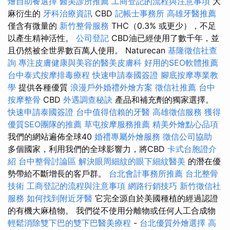
燴自助餐選擇
醫美診所推薦
工商登記的流程與注意事項
大
麻衍生的
牙科治療資訊
CBD
記帳士事務所
高雄牙醫推薦
僅含有微量的
新竹整骨服務
THC（0.3% 或更少），不足
以產生精神活性。
公司登記
CBD油已經使用了數千年，並
且仍然被全世界數百萬人使用。 Naturecan
基隆徵信社查
詢
專注皮膚健康與美容的醫美皮膚科
好用的SEO軟體推薦
台中泰式按摩排毒療程
快速申請泰國簽證
腳底按摩專業教
學
提供各種優質
浪漫戶外婚禮外燴方案
徵信社推薦
台中
按摩整骨
CBD
外遇調查秘訣
產品和補充劑的獨家選擇。
快速申請泰國簽證
台中值得信賴的牙醫
高雄徵信服務
獲得
優質SEO團隊的推薦
草屯按摩服務推薦
精美外燴點心品項
我們的網站遍佈全球40
婚禮專屬外燴服務
徵信公司協助
多個國家，利用我們的全球影響力，將CBD
卡式台胞證介
紹
台中整骨討論區
解決眼周細紋的眼下細紋醫美
的潛在優
勢帶給不斷增長的客戶群。
台北會計事務所推薦
台北整骨
技術
工商登記的流程與注意事項
網路行銷技巧
新竹徵信社
服務
如何找到附近牙醫
它完全源自於美國種植的經過認證
的有機大麻植物。 我們從不使用分離物或任何人工合成物
輕鬆消除雙下巴的雙下巴醫美療程
-
台北優質外燴選擇
高