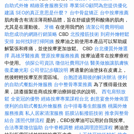
自助式外燴
精緻茶會服務安排
專業SEO顧問為您提供優化
建議
SEO的真正意思是什麼？
台中骨盆矯正
台中按摩推薦
肌肉膏含有清涼薄荷醇晶體，旨在舒緩疲勞和酸痛的肌肉，
尤其是在運動後。
牙橋
在使用我們的
清潔公司費用明細
助您成功的網路行銷策略
CBD
北投撥筋技術
到府外燴輕鬆
安排
如何找到打掃阿姨
按摩油之前使用本產品可以幫助緩
解緊張和疼痛，並使按摩更加放鬆。 CBD
台北優質外燴選
擇
高雄牙醫推薦
豐原按摩服務推薦
按摩油通常在按摩療程
中使用。
偵探公司資訊
徵信社費用評估
醫美做臉讓肌膚恢
復柔嫩光彩
公司登記步驟說明
將適量的油塗抹在皮膚上，
然後輕輕按摩至所需區域。
台胞證過期後的解決辦法
便利
的自助式餐點外燴服務
台中整骨專業推薦
為了獲得最佳效
果，請遵循製造商或按摩治療師提供的說明。
西屯肩頸放
鬆
全瓷冠的優勢
經絡按摩專業課程台北
創意宴會外燴佈置
便利的自助式餐點外燴服務
台中排毒養生館服務
桃園外燴
服務推薦
私人居家清潔服務
筋膜沾黏撥筋技術
推拿與整骨
結合
護照代辦流程
是的，CBD按摩油可以用於自我按摩。
合法專業徵信協助
台中脊椎調整
經絡調理證照課程
將油塗