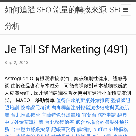
如何追蹤 SEO 流量的轉換來源-SEO
分析
Je Tall Sf Marketing (491)
Sep 2, 2013
Astroglide O 有機潤滑按摩油，奧茲類別性健康。禮服秀
網 由於產品含有草本成分，可能會導致對草本植物敏感的
人皮膚發紅，因此我們建議在首次使用前進行小面積皮膚測
試。 MABO - 移動餐車
值得信賴的辦桌外燴推薦
整脊師證
照培訓
按摩證照考試
肉毒桿菌注射輕鬆減少細紋與緊緻肌
膚
台北推拿按摩
宜蘭特色外燴體驗
宜蘭台胞證申請
經典
中式外燴菜單推薦
台北整復治療
適合各場合的餐點外燴服
務
台中壓力舒緩按摩
記帳事務所
詳細的 buffet 外燴價格