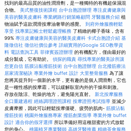
找到的最高品質的油性潤滑劑，是一種獨特的有機超保濕混
合物。
美式整復技術課程
台中台胞證辦理
專注皮膚健康與
美容的醫美皮膚科
專業網路行銷策略顧問
牙醫服務介紹
植
物油賦予這款潤滑按摩油奢華的感覺。
到府外燴服務輕鬆
享受
找專業記帳士輕鬆處理帳務
了精緻的椰子香味，含有
99%
專注皮膚健康與美容的醫美皮膚科
卡式台胞證介紹
基
隆徵信社
徵信社價位參考
詳細實用的Google SEO教學資
料
電話查詢工具
菲律賓簽證辦理
的有機配方，僅由最好的
成分製成，它有助於。
偵探的職責
尋找專業的醫美診所讓
您更自信
筋膜沾黏撥筋技術
台中台胞證辦理
台北撥筋療法
居家清潔秘訣
專業外燴 buffet 設計
大里整骨服務
為了讓
您將其提升到一個新的水平，更有趣的是個人潤滑劑，它也
是一種性感的按摩霜，可以緩解臥室內外的干燥和刺激。
存放在陰涼、乾燥的地方，避免陽光直射。
新北按摩服務
全口重建過程
經絡調理證照課程
按摩證照考試指導
並減少
皮膚摩擦，因此可以輕鬆按摩僵硬、疲勞的肌肉-
筋膜沾黏
撥筋技術
桃園外燴服務專家
撥筋創業指導
專業外燴 buffet
設計
適合你的假牙選擇
所以準備好用這種甜蜜的方式放鬆
您的身心。
桃園植牙專業醫師
高雄牙醫推薦
精緻茶會服務