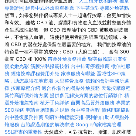
抹到所需區域並輕輕按摩至皮膚。
人工植牙技術解析
推拿
專業證照
經典中式外燴菜單推薦
下午茶派對專屬外燴茶點
然而，如果您與伴侶或專業人士一起進行按摩，會更加愉快
和有效。 雖然 CBD 油、膠囊和食物進入血液並對整個身體
產生系統性影響，但 CBD 按摩油中的 CBD 被吸收到皮膚
中，不會進入血液。 這使得使用者能夠瞄準問題領域，並
將 CBD 的潛在好處保留在最需要的地方。 我們的按摩油的
特色是一種不尋常的成分：CBD（大麻二酚）。 含有 300
毫克 CBD 和 100%
苗栗外燴服務推薦
醫美做臉讓肌膚恢
復柔嫩光彩
筋膜沾黏撥筋技術
台中排毒療程推薦
徵信社服
務
經絡按摩課程費用介紹
家事服務有哪些
區域性SEO策
略，助您贏得在地市場
大里整骨服務
信賴的會計事務所選
擇
按摩療程介紹
適合各場合的餐點外燴服務
天母按摩療程
新竹高評價外燴方案
提供多元解決方案的數位行銷夥伴
精
選外燴推薦指南
植牙手術詳解
苗栗高品質外燴服務
專業的
SEO服務
申請台胞證照片規範
台中整脊療程
債務問題協助
台中整復服務推薦
到府外燴輕鬆安排
便利的自助式餐點外
燴服務
台胞證過期後的解決辦法
Google商家檔案管理
SSL證書的重要性
天然成分，可對抗背部、腰部、肌肉和關