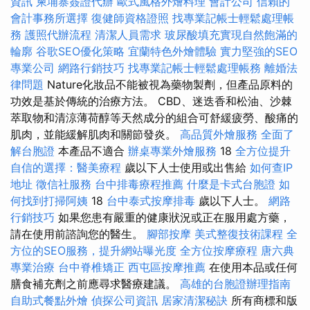
資訊
柬埔寨簽證代辦
歐式風格外燴料理
會計公司
信賴的
會計事務所選擇
復健師資格證照
找專業記帳士輕鬆處理帳
務
護照代辦流程
清潔人員需求
玻尿酸填充實現自然飽滿的
輪廓
谷歌SEO優化策略
宜蘭特色外燴體驗
實力堅強的SEO
專業公司
網路行銷技巧
找專業記帳士輕鬆處理帳務
離婚法
律問題
Nature化妝品不能被視為藥物製劑，但產品原料的
功效是基於傳統的治療方法。 CBD、迷迭香和松油、沙棘
萃取物和清涼薄荷醇等天然成分的組合可舒緩疲勞、酸痛的
肌肉，並能緩解肌肉和關節發炎。
高品質外燴服務
全面了
解台胞證
本產品不適合
辦桌專業外燴服務
18
全方位提升
自信的選擇：醫美療程
歲以下人士使用或出售給
如何查IP
地址
徵信社服務
台中排毒療程推薦
什麼是卡式台胞證
如
何找到打掃阿姨
18
台中泰式按摩排毒
歲以下人士。
網路
行銷技巧
如果您患有嚴重的健康狀況或正在服用處方藥，
請在使用前諮詢您的醫生。
腳部按摩
美式整復技術課程
全
方位的SEO服務，提升網站曝光度
全方位按摩療程
唐六典
專業治療
台中脊椎矯正
西屯區按摩推薦
在使用本品或任何
膳食補充劑之前應尋求醫療建議。
高雄的台胞證辦理指南
自助式餐點外燴
偵探公司資訊
居家清潔秘訣
所有商標和版