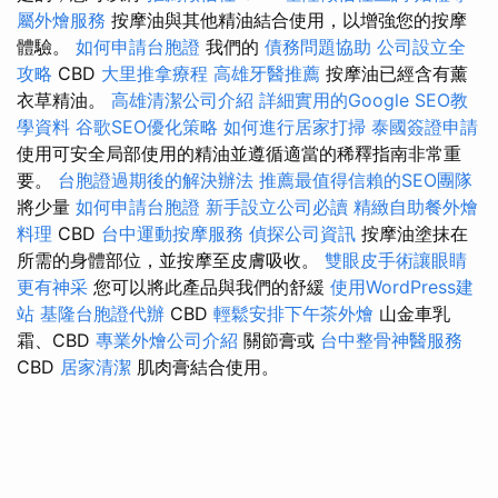
屬外燴服務
按摩油與其他精油結合使用，以增強您的按摩
體驗。
如何申請台胞證
我們的
債務問題協助
公司設立全
攻略
CBD
大里推拿療程
高雄牙醫推薦
按摩油已經含有薰
衣草精油。
高雄清潔公司介紹
詳細實用的Google SEO教
學資料
谷歌SEO優化策略
如何進行居家打掃
泰國簽證申請
使用可安全局部使用的精油並遵循適當的稀釋指南非常重
要。
台胞證過期後的解決辦法
推薦最值得信賴的SEO團隊
將少量
如何申請台胞證
新手設立公司必讀
精緻自助餐外燴
料理
CBD
台中運動按摩服務
偵探公司資訊
按摩油塗抹在
所需的身體部位，並按摩至皮膚吸收。
雙眼皮手術讓眼睛
更有神采
您可以將此產品與我們的舒緩
使用WordPress建
站
基隆台胞證代辦
CBD
輕鬆安排下午茶外燴
山金車乳
霜、CBD
專業外燴公司介紹
關節膏或
台中整骨神醫服務
CBD
居家清潔
肌肉膏結合使用。