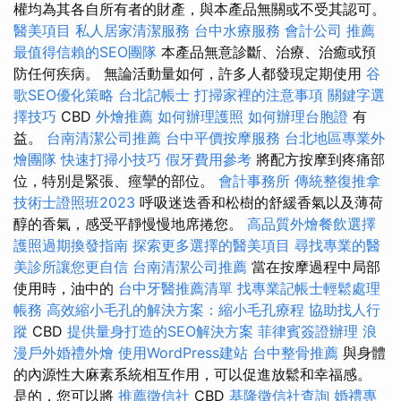
權均為其各自所有者的財產，與本產品無關或不受其認可。
醫美項目
私人居家清潔服務
台中水療服務
會計公司
推薦
最值得信賴的SEO團隊
本產品無意診斷、治療、治癒或預
防任何疾病。 無論活動量如何，許多人都發現定期使用
谷
歌SEO優化策略
台北記帳士
打掃家裡的注意事項
關鍵字選
擇技巧
CBD
外燴推薦
如何辦理護照
如何辦理台胞證
有
益。
台南清潔公司推薦
台中平價按摩服務
台北地區專業外
燴團隊
快速打掃小技巧
假牙費用參考
將配方按摩到疼痛部
位，特別是緊張、痙攣的部位。
會計事務所
傳統整復推拿
技術士證照班2023
呼吸迷迭香和松樹的舒緩香氣以及薄荷
醇的香氣，感受平靜慢慢地席捲您。
高品質外燴餐飲選擇
護照過期換發指南
探索更多選擇的醫美項目
尋找專業的醫
美診所讓您更自信
台南清潔公司推薦
當在按摩過程中局部
使用時，油中的
台中牙醫推薦清單
找專業記帳士輕鬆處理
帳務
高效縮小毛孔的解決方案：縮小毛孔療程
協助找人行
蹤
CBD
提供量身打造的SEO解決方案
菲律賓簽證辦理
浪
漫戶外婚禮外燴
使用WordPress建站
台中整骨推薦
與身體
的內源性大麻素系統相互作用，可以促進放鬆和幸福感。
是的，您可以將
推薦徵信社
CBD
基隆徵信社查詢
婚禮專