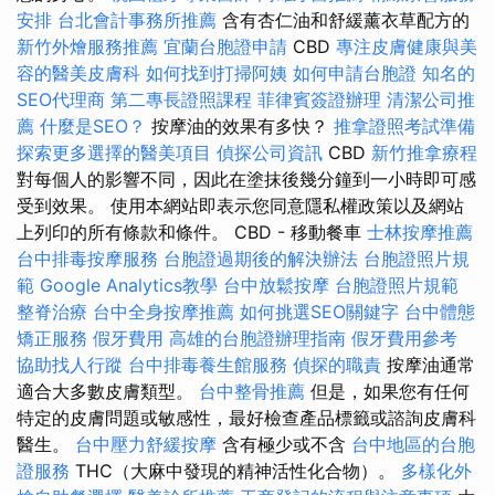
安排
台北會計事務所推薦
含有杏仁油和舒緩薰衣草配方的
新竹外燴服務推薦
宜蘭台胞證申請
CBD
專注皮膚健康與美
容的醫美皮膚科
如何找到打掃阿姨
如何申請台胞證
知名的
SEO代理商
第二專長證照課程
菲律賓簽證辦理
清潔公司推
薦
什麼是SEO？
按摩油的效果有多快？
推拿證照考試準備
探索更多選擇的醫美項目
偵探公司資訊
CBD
新竹推拿療程
對每個人的影響不同，因此在塗抹後幾分鐘到一小時即可感
受到效果。 使用本網站即表示您同意隱私權政策以及網站
上列印的所有條款和條件。 CBD - 移動餐車
士林按摩推薦
台中排毒按摩服務
台胞證過期後的解決辦法
台胞證照片規
範
Google Analytics教學
台中放鬆按摩
台胞證照片規範
整脊治療
台中全身按摩推薦
如何挑選SEO關鍵字
台中體態
矯正服務
假牙費用
高雄的台胞證辦理指南
假牙費用參考
協助找人行蹤
台中排毒養生館服務
偵探的職責
按摩油通常
適合大多數皮膚類型。
台中整骨推薦
但是，如果您有任何
特定的皮膚問題或敏感性，最好檢查產品標籤或諮詢皮膚科
醫生。
台中壓力舒緩按摩
含有極少或不含
台中地區的台胞
證服務
THC（大麻中發現的精神活性化合物）。
多樣化外