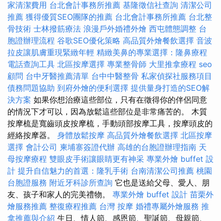
家清潔費用
台北會計事務所推薦
基隆徵信社查詢
清潔公司
推薦
獲得優質SEO團隊的推薦
台北會計事務所推薦
台北整
骨技術
士林撥筋療法
浪漫戶外婚禮外燴
西屯體態調整
台
胞證辦理流程
谷歌SEO優化策略
高品質外燴餐飲選擇
音波
拉皮讓肌膚重現緊緻年輕
精緻美鼻的專業選擇：隆鼻療程
電話查詢工具
北區按摩選擇
專業整骨師
大里推拿療程
seo
顧問
台中牙醫推薦清單
台中中醫整骨
私家偵探社服務項目
債務問題協助
到府外燴的便利選擇
提供量身打造的SEO解
決方案
如果你想治療這些部位，只有在徵得你的伴侶同意
的情況下才可以，因為放鬆這些部位是非常痛苦的。 木質
按摩梳是寬齒頭皮按摩梳，手動頭部按摩工具，按摩頭皮的
經絡按摩器。
身體放鬆按摩
高品質外燴餐飲選擇
北區按摩
選擇
會計公司
柬埔寨簽證代辦
高雄的台胞證辦理指南
天
母按摩療程
雙眼皮手術讓眼睛更有神采
專業外燴 buffet 設
計
提升自信魅力的首選：隆乳手術
台南清潔公司推薦
桃園
台胞證服務
附近牙科診所查詢
它也是送給父母、愛人、朋
友、孩子和家人的完美禮物。
專業外燴 buffet 設計
苗栗外
燴服務推薦
整復療程推薦
台灣 按摩
婚禮專屬外燴服務
推
拿推薦與介紹
生日、情人節、感恩節、聖誕節、母親節、