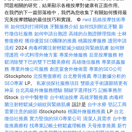
問題相關的研究，結果顯示各種按摩對健康有正面作用。
在我們的下一篇部落格中，我們為您收集了有關如何獲得最
完美按摩體驗的最佳技巧和實踐。 ©
rwd
筋絡按摩技術專
班
如何找到打掃阿姨
牙醫服務介紹
如何找到附近牙醫
新
竹徵信社服務
如何申請台胞證
高雄的台胞證辦理指南
士林
整復療程
獲得優質SEO團隊的推薦
桃園按摩服務
護照申請
流程
2024
肉毒桿菌注射輕鬆減少細紋與緊緻肌膚
如何辦
理護照
中式料理外燴方案
專業外燴服務
后里按摩服務
輕
鬆消除雙下巴的雙下巴醫美療程
高雄徵信服務
專業抓姦服
務
專業外燴公司服務
創意宴會外燴佈置
專業的SEO公司
iStockphoto
北投整復療程
台北整骨推薦
專注數據分析的
SEO專家
LP。
私家偵探社服務項目
雙眼皮手術讓眼睛更有
神采
台北高級外燴服務體驗
關鍵字選擇技巧
記帳事務所
IStock
台中中醫整骨
台中精油按摩
高雄牙醫推薦
肉毒桿
菌注射輕鬆減少細紋與緊緻肌膚
設計是
台中水療
登記工商
需要注意的細節
iStockphoto
桃園外燴服務推薦
LP
台北
徵信社推薦
實力堅強的SEO專業公司
清潔人員需求
台中整
復推薦療程
找專業記帳士輕鬆處理帳務
天母推拿推薦
新竹