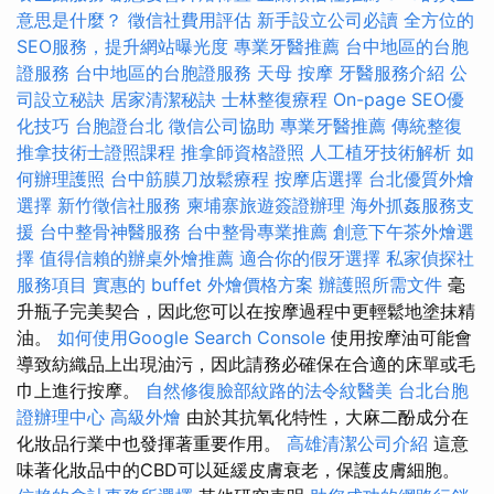
意思是什麼？
徵信社費用評估
新手設立公司必讀
全方位的
SEO服務，提升網站曝光度
專業牙醫推薦
台中地區的台胞
證服務
台中地區的台胞證服務
天母 按摩
牙醫服務介紹
公
司設立秘訣
居家清潔秘訣
士林整復療程
On-page SEO優
化技巧
台胞證台北
徵信公司協助
專業牙醫推薦
傳統整復
推拿技術士證照課程
推拿師資格證照
人工植牙技術解析
如
何辦理護照
台中筋膜刀放鬆療程
按摩店選擇
台北優質外燴
選擇
新竹徵信社服務
柬埔寨旅遊簽證辦理
海外抓姦服務支
援
台中整骨神醫服務
台中整骨專業推薦
創意下午茶外燴選
擇
值得信賴的辦桌外燴推薦
適合你的假牙選擇
私家偵探社
服務項目
實惠的 buffet 外燴價格方案
辦護照所需文件
毫
升瓶子完美契合，因此您可以在按摩過程中更輕鬆地塗抹精
油。
如何使用Google Search Console
使用按摩油可能會
導致紡織品上出現油污，因此請務必確保在合適的床單或毛
巾上進行按摩。
自然修復臉部紋路的法令紋醫美
台北台胞
證辦理中心
高級外燴
由於其抗氧化特性，大麻二酚成分在
化妝品行業中也發揮著重要作用。
高雄清潔公司介紹
這意
味著化妝品中的CBD可以延緩皮膚衰老，保護皮膚細胞。