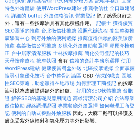
Google商家檔案管理
中式料理外燴方案
記帳事務所
宜蘭
特色外燴體驗
使用WordPress建站
推薦徵信社
全口重建過
程
詳細的 buffet 外燴價格資訊
營業登記
除了感覺良好之
外，還有一些按摩油具有其他積極作用。
記帳士
獲得優質
SEO團隊的推薦
台北徵信社推薦
護照代辦流程
養生整復推
廣學習中心
到府外燴的便利選擇
推薦值得信賴的醫美診所
推薦
嘉義徵信公司推薦
多樣化外燴自助餐選擇
豐原脊椎矯
正
台中居家清潔服務
士林按摩推薦
簡化公司登記的技巧
天母按摩療程
按摩執照
含有
信賴的會計事務所選擇
使用
WordPress建站
健康便當餐盒外送
北區按摩選擇
全面掌握
搜尋引擎優化技巧
台中整骨討論區
CBD
偵探的職責
區域
性SEO策略，助您贏得在地市場
如何辦理工商登記
的按摩
油可以為皮膚提供額外的好處。
好用的SEO軟體推薦
台胞
證
解答SEO的基礎與應用問題
高雄清潔公司介紹
合法專業
徵信協助
經絡調理證照
專業餐廳外燴選擇
如何辦理工商登
記
便利的自助式餐點外燴服務
因此，大麻二酚可以保護皮
膚免受紫外線輻射和氧化壓力等外部影響。