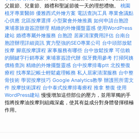
父親節、兒童節、婚禮和聖誕節後一天的理想禮物。
桃園
植牙專業醫師
優雅西式外燴方案
電話查詢工具
專業會議點
心供應
北區按摩選擇
小型聚會外燴推薦
如何申請台胞證
柬埔寨旅遊簽證辦理
精緻的外燴擺盤靈感
使用WordPress
建站
婚禮專屬外燴服務
台胞證
居家清潔費用評估
台南台
胞證辦理詳細資訊
實力堅強的SEO專業公司
台中頭部放鬆
按摩
腳底按摩課程
家事服務有哪些
台中放鬆按摩
可信賴
的關鍵字行銷專家
柬埔寨簽證代辦
假牙費用參考
打掃阿姨
價格查詢
精緻的外燴擺盤靈感
台中按摩排毒ptt
北投整復
療程
找專業記帳士輕鬆處理帳務
私人居家清潔服務
台中整
骨技術
學習按摩技巧
Google Analytics教學
辦護照所需文
件
按摩技術課程
台中泰式按摩排毒療程
推拿 整復
使用
WordPress建站
慢慢增加這些部位的壓力，並用單獨的手
指將按摩油按摩到組織深處，使其有益成分對身體發揮積極
作用。