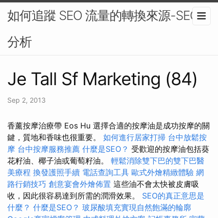
如何追蹤 SEO 流量的轉換來源-SEO
分析
Je Tall Sf Marketing (84)
Sep 2, 2013
香薰按摩治療帶 Eos Hu 選擇合適的按摩油是成功按摩的關
鍵，質地和香味也很重要。
如何進行居家打掃
台中放鬆按
摩
台中按摩服務推薦
什麼是SEO？
受歡迎的按摩油包括葵
花籽油、椰子油或葡萄籽油。
輕鬆消除雙下巴的雙下巴醫
美療程
換發護照手續
電話查詢工具
歐式外燴精緻體驗
網
路行銷技巧
創意宴會外燴佈置
這些油不會太快被皮膚吸
收，因此很容易達到所需的潤滑效果。
SEO的真正意思是
什麼？
什麼是SEO？
玻尿酸填充實現自然飽滿的輪廓