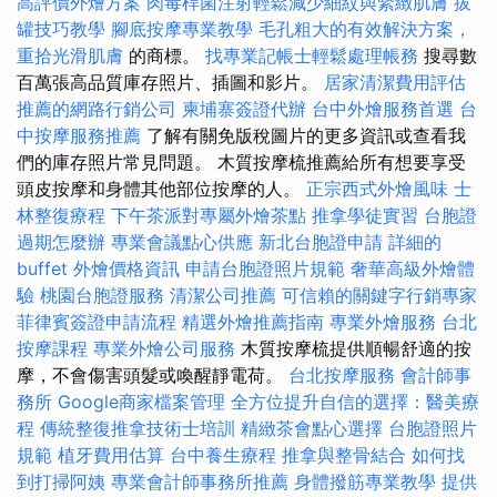
高評價外燴方案
肉毒桿菌注射輕鬆減少細紋與緊緻肌膚
拔
罐技巧教學
腳底按摩專業教學
毛孔粗大的有效解決方案，
重拾光滑肌膚
的商標。
找專業記帳士輕鬆處理帳務
搜尋數
百萬張高品質庫存照片、插圖和影片。
居家清潔費用評估
推薦的網路行銷公司
柬埔寨簽證代辦
台中外燴服務首選
台
中按摩服務推薦
了解有關免版稅圖片的更多資訊或查看我
們的庫存照片常見問題。 木質按摩梳推薦給所有想要享受
頭皮按摩和身體其他部位按摩的人。
正宗西式外燴風味
士
林整復療程
下午茶派對專屬外燴茶點
推拿學徒實習
台胞證
過期怎麼辦
專業會議點心供應
新北台胞證申請
詳細的
buffet 外燴價格資訊
申請台胞證照片規範
奢華高級外燴體
驗
桃園台胞證服務
清潔公司推薦
可信賴的關鍵字行銷專家
菲律賓簽證申請流程
精選外燴推薦指南
專業外燴服務
台北
按摩課程
專業外燴公司服務
木質按摩梳提供順暢舒適的按
摩，不會傷害頭髮或喚醒靜電荷。
台北按摩服務
會計師事
務所
Google商家檔案管理
全方位提升自信的選擇：醫美療
程
傳統整復推拿技術士培訓
精緻茶會點心選擇
台胞證照片
規範
植牙費用估算
台中養生療程
推拿與整骨結合
如何找
到打掃阿姨
專業會計師事務所推薦
身體撥筋專業教學
提供