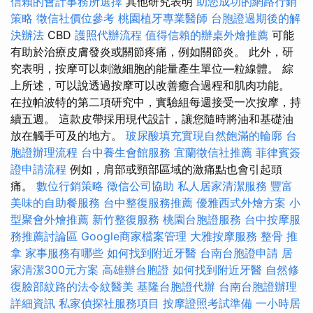
信賴的會計事務所選擇
其他研究表明
助您成功的網路行銷
策略
徵信社價位參考
桃園植牙專業醫師
台胞證過期後的解
決辦法
CBD
護照代辦流程
值得信賴的辦桌外燴推薦
可能
有助於治療皮膚發炎或關節疼痛，例如關節炎。 此外，研
究表明，按摩可以刺激細胞的能量產生單位—粒線體。 綜
上所述，可以說透過按摩可以改善癒合過程和肌肉功能。
在拉帕波特的第二項研究中，實驗組每週接受一次按摩，持
續五週。 這款皮帶採用現代設計，讓您隨時將油和基礎油
放在觸手可及的地方。
玻尿酸填充實現自然飽滿的輪廓
台
胞證辦理流程
台中養生會館服務
宜蘭徵信社推薦
菲律賓簽
證申請流程
例如，肩部或頸部區域的激痛點也會引起頭
痛。
數位行銷策略
徵信公司協助
私人居家清潔服務
豐富
美味的自助餐服務
台中整復服務推薦
優雅西式外燴方案
小
型聚會外燴推薦
新竹整復服務
桃園台胞證服務
台中按摩服
務推薦討論區
Google商家檔案管理
大雅按摩服務
整骨 推
拿
家事服務有哪些
如何找到附近牙醫
台南台胞證申請
居
家清潔300元方案
高雄辦台胞證
如何找到附近牙醫
自然修
復臉部紋路的法令紋醫美
基隆台胞證代辦
台南台胞證辦理
詳細資訊
私家偵探社服務項目
按摩證照考試準備
一小時居