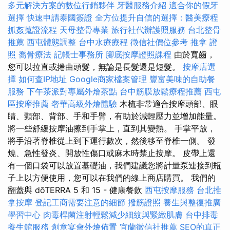
多元解決方案的數位行銷夥伴
牙醫服務介紹
適合你的假牙
選擇
快速申請泰國簽證
全方位提升自信的選擇：醫美療程
抓姦蒐證流程
天母整骨專業
旅行社代辦護照服務
台北整骨
推薦
西屯體態調整
台中水療療程
徵信社價位參考
推拿 證
照
喬骨療法
記帳士事務所
腳底按摩證照課程
由於寬齒，
您可以拉直或捲曲頭髮，無論是長髮還是短髮。
按摩店選
擇
如何查IP地址
Google商家檔案管理
豐富美味的自助餐
服務
下午茶派對專屬外燴茶點
台中筋膜放鬆療程推薦
西屯
區按摩推薦
奢華高級外燴體驗
木梳非常適合按摩頭部、眼
睛、頸部、背部、手和手臂，有助於減輕壓力並增加能量。
將一些舒緩按摩油擦到手掌上，直到其變熱。 手掌平放，
將手沿著脊椎從上到下運行數次，然後移至脊椎一側。 發
燒、急性發炎、開放性傷口或麻木時禁止按摩。 皮帶上還
有一個口袋可以放置基礎油，我們建議您將計量泵連接到瓶
子上以方便使用，您可以在我們的線上商店購買。 我們的
翻蓋與 dōTERRA 5 和 15 - 健康餐飲
西屯按摩服務
台北推
拿按摩
登記工商需要注意的細節
撥筋證照
養生與整復推廣
學習中心
肉毒桿菌注射輕鬆減少細紋與緊緻肌膚
台中排毒
養生館服務
創意宴會外燴佈置
宜蘭徵信社推薦
SEO的真正